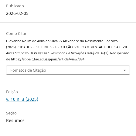
Publicado
2026-02-05
Como Citar
Giovanna Rolim de Ávila da Silva, & Alexandre do Nascimento Pedrozo.
(2026). CIDADES RESILIENTES - PROTEÇÃO SOCIOAMBIENTAL E DEFESA CIVIL.
Anais Simpósio De Pesquisa E Seminário De Iniciação Científica
,
10
(3). Recuperado
de https://sppaic.fae.edu/sppaic/article/view/384
Fomatos de Citação
Edição
v. 10 n. 3 (2025)
Seção
Resumos