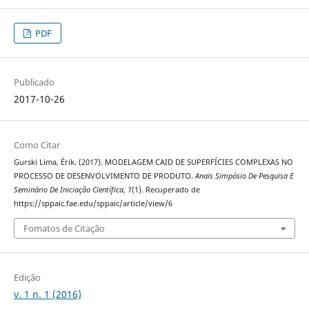
PDF
Publicado
2017-10-26
Como Citar
Gurski Lima, Érik. (2017). MODELAGEM CAID DE SUPERFÍCIES COMPLEXAS NO
PROCESSO DE DESENVOLVIMENTO DE PRODUTO.
Anais Simpósio De Pesquisa E
Seminário De Iniciação Científica
,
1
(1). Recuperado de
https://sppaic.fae.edu/sppaic/article/view/6
Fomatos de Citação
Edição
v. 1 n. 1 (2016)